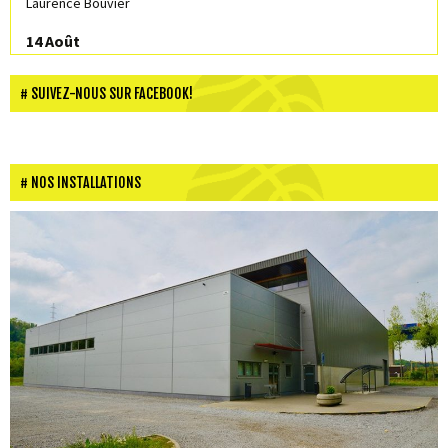
Laurence Bouvier
14 Août
Eleonore Lesale
SUIVEZ-NOUS SUR FACEBOOK!
15 Août
François Brismoutier
16 Août
NOS INSTALLATIONS
Yéliz Liotta
16 Août
Lola Servais
16 Août
Lilou André
16 Août
Claudio Batatinha Nobre de Jesus
16 Août
Jade André