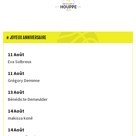
JOYEUX ANNIVERSAIRE
11 Août
Eva Solbreux
11 Août
Grégory Deminne
13 Août
Bénédicte Demeulder
14 Août
makissa koné
14 Août