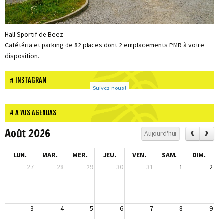
Hall Sportif de Beez
Cafétéria et parking de 82 places dont 2 emplacements PMR à votre
disposition.
INSTAGRAM
Suivez-nous !
A VOS AGENDAS
Août 2026
Aujourd'hui
LUN.
MAR.
MER.
JEU.
VEN.
SAM.
DIM.
27
28
29
30
31
1
2
3
4
5
6
7
8
9