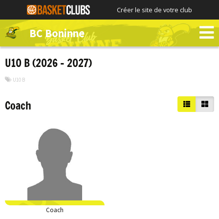
Créer le site de votre club
BC Boninne
U10 B (2026 – 2027)
U10 B
Coach
Coach