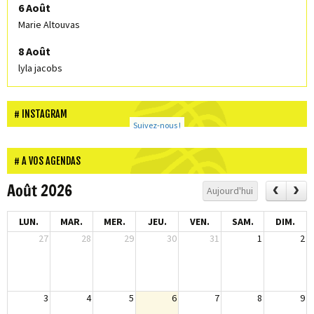
6 Août
Marie Altouvas
8 Août
lyla jacobs
INSTAGRAM
Suivez-nous !
A VOS AGENDAS
Août 2026
Aujourd'hui
LUN.
MAR.
MER.
JEU.
VEN.
SAM.
DIM.
27
28
29
30
31
1
2
3
4
5
6
7
8
9