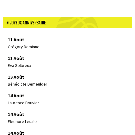
JOYEUX ANNIVERSAIRE
11 Août
Grégory Deminne
11 Août
Eva Solbreux
13 Août
Bénédicte Demeulder
14 Août
Laurence Bouvier
14 Août
Eleonore Lesale
14 Août