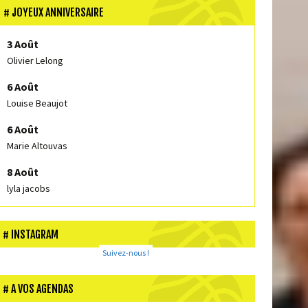
JOYEUX ANNIVERSAIRE
3 Août
Olivier Lelong
6 Août
Louise Beaujot
6 Août
Marie Altouvas
8 Août
lyla jacobs
INSTAGRAM
Suivez-nous !
A VOS AGENDAS