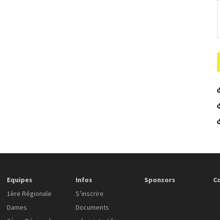
Equipes
Infos
Sponsors
C
1ère Régionale
S’inscrire
Dames
Documents