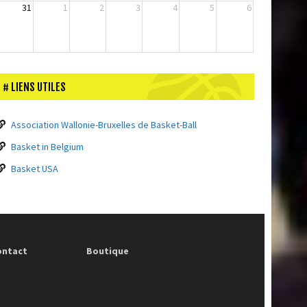
31
1
2
3
4
5
6
LIENS UTILES
Association Wallonie-Bruxelles de Basket-Ball
Basket in Belgium
Basket USA
ontact
Boutique