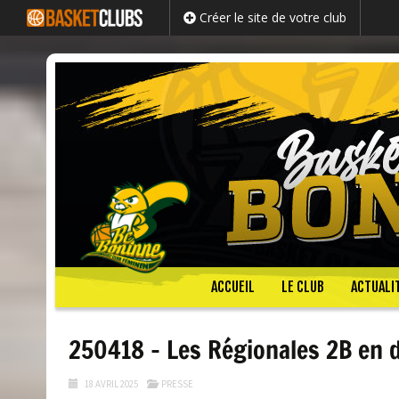
Créer le site de votre club
Passer
ACCUEIL
LE CLUB
ACTUALI
au
contenu
250418 – Les Régionales 2B en 
18 AVRIL 2025
PRESSE