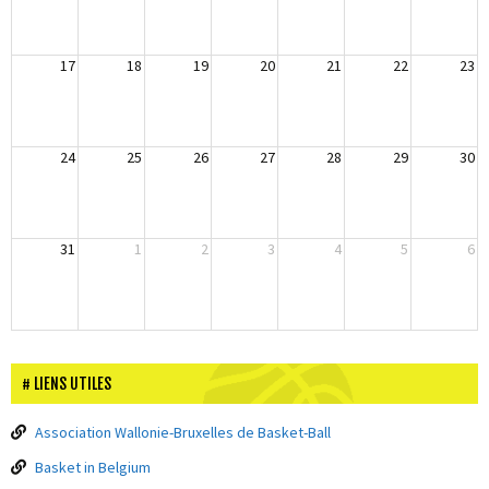
17
18
19
20
21
22
23
24
25
26
27
28
29
30
31
1
2
3
4
5
6
LIENS UTILES
Association Wallonie-Bruxelles de Basket-Ball
Basket in Belgium