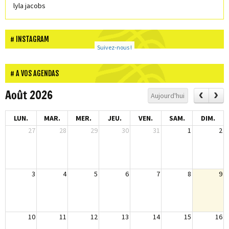
lyla jacobs
INSTAGRAM
Suivez-nous !
A VOS AGENDAS
Août 2026
Aujourd'hui
LUN.
MAR.
MER.
JEU.
VEN.
SAM.
DIM.
27
28
29
30
31
1
2
3
4
5
6
7
8
9
10
11
12
13
14
15
16