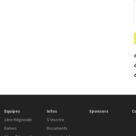
Equipes
Infos
Sponsors
C
1ère Régionale
S’inscrire
Dames
Documents