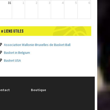
31
1
2
3
4
5
6
LIENS UTILES
Association Wallonie-Bruxelles de Basket-Ball
Basket in Belgium
Basket USA
ontact
Boutique