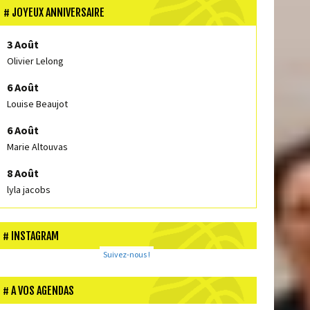
JOYEUX ANNIVERSAIRE
3 Août
Olivier Lelong
6 Août
Louise Beaujot
6 Août
Marie Altouvas
8 Août
lyla jacobs
INSTAGRAM
Suivez-nous !
A VOS AGENDAS