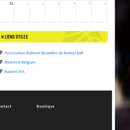
31
1
2
3
4
5
6
LIENS UTILES
Association Wallonie-Bruxelles de Basket-Ball
Basket in Belgium
Basket USA
ontact
Boutique