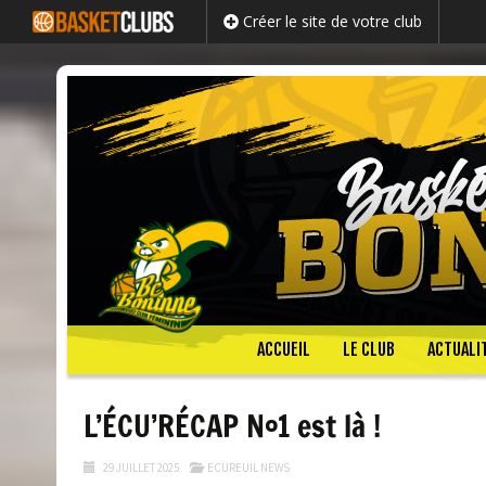
Créer le site de votre club
Passer
ACCUEIL
LE CLUB
ACTUALI
au
contenu
L’ÉCU’RÉCAP N°1 est là !
29 JUILLET 2025
ECUREUIL NEWS