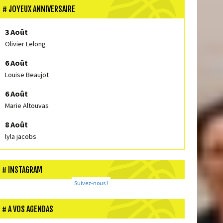
JOYEUX ANNIVERSAIRE
3 Août
Olivier Lelong
6 Août
Louise Beaujot
6 Août
Marie Altouvas
8 Août
lyla jacobs
INSTAGRAM
Suivez-nous !
A VOS AGENDAS