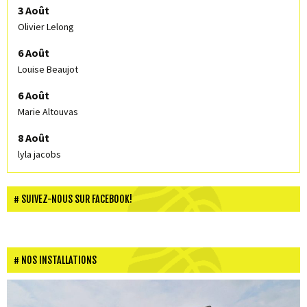
3 Août
Olivier Lelong
6 Août
Louise Beaujot
6 Août
Marie Altouvas
8 Août
lyla jacobs
SUIVEZ-NOUS SUR FACEBOOK!
NOS INSTALLATIONS