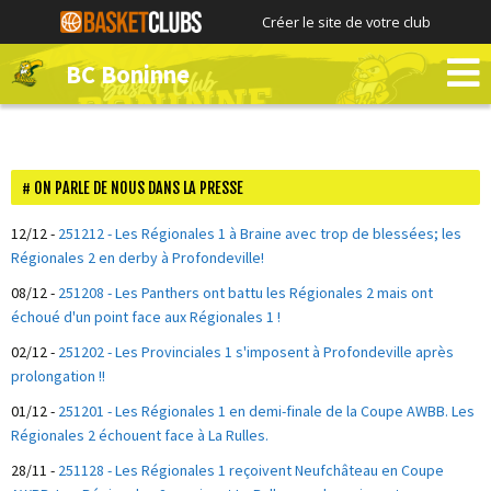
Créer le site de votre club
BC Boninne
ON PARLE DE NOUS DANS LA PRESSE
12/12
-
251212 - Les Régionales 1 à Braine avec trop de blessées; les
Régionales 2 en derby à Profondeville!
08/12
-
251208 - Les Panthers ont battu les Régionales 2 mais ont
échoué d'un point face aux Régionales 1 !
02/12
-
251202 - Les Provinciales 1 s'imposent à Profondeville après
prolongation !!
01/12
-
251201 - Les Régionales 1 en demi-finale de la Coupe AWBB. Les
Régionales 2 échouent face à La Rulles.
28/11
-
251128 - Les Régionales 1 reçoivent Neufchâteau en Coupe