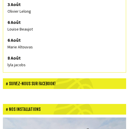
3 Août
Olivier Lelong
6 Août
Louise Beaujot
6 Août
Marie Altouvas
8 Août
lyla jacobs
SUIVEZ-NOUS SUR FACEBOOK!
NOS INSTALLATIONS