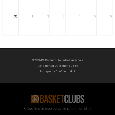
31
1
2
3
4
5
6
© 2026 BC Boninne. Tous droits réservés.
Conditions d'Utilisation du Site
Politique de Confidentialité
Créez le site web de votre club en un clic !