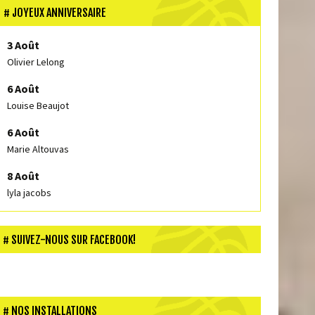
JOYEUX ANNIVERSAIRE
3 Août
Olivier Lelong
6 Août
Louise Beaujot
6 Août
Marie Altouvas
8 Août
lyla jacobs
SUIVEZ-NOUS SUR FACEBOOK!
NOS INSTALLATIONS