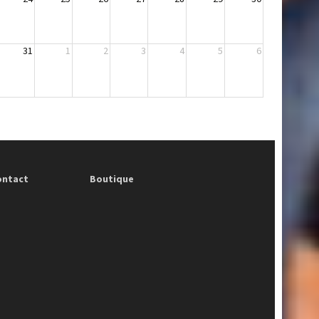
31
1
2
3
4
5
6
ontact
Boutique