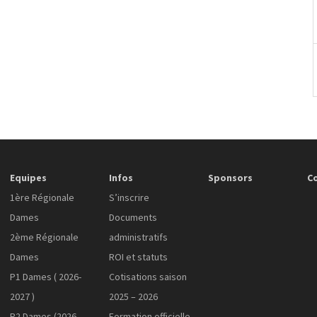
Equipes
Infos
Sponsors
C
1ère Régionale
S’inscrire
Dames
Documents
2ème Régionale
administratifs
Dames
ROI et statuts
P1 Dames ( 2026-
Cotisations saison
2027 )
2025 – 2026
P2 Dames (2026-
Formation officielle