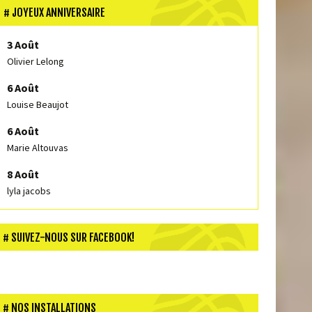
JOYEUX ANNIVERSAIRE
3 Août
Olivier Lelong
6 Août
Louise Beaujot
6 Août
Marie Altouvas
8 Août
lyla jacobs
SUIVEZ-NOUS SUR FACEBOOK!
NOS INSTALLATIONS