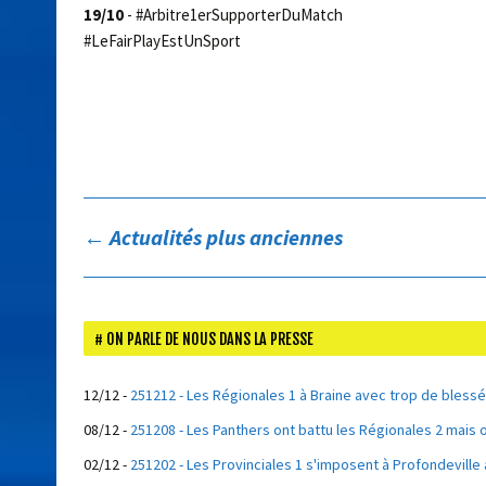
19/10
- #Arbitre1erSupporterDuMatch
#LeFairPlayEstUnSport
←
Actualités plus anciennes
ON PARLE DE NOUS DANS LA PRESSE
12/12
-
251212 - Les Régionales 1 à Braine avec trop de blessé
08/12
-
251208 - Les Panthers ont battu les Régionales 2 mais 
02/12
-
251202 - Les Provinciales 1 s'imposent à Profondeville 