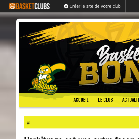
Créer le site de votre club
Passer
ACCUEIL
LE CLUB
ACTUALI
au
contenu